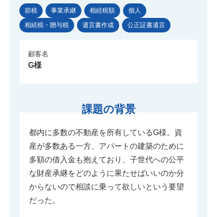
節税
事業承継
相続税額
個人
相続税・贈与税
遺言書作成
公正証書遺言
顧客名
G様
課題の背景
都内に多数の不動産を所有しているG様。資
産が多数ある一方、アパートの建築のために
多額の借入金も抱えており、子世代への公平
な財産承継をどのように果たせばいいのか分
からないので相談に乗って欲しいという要望
だった。