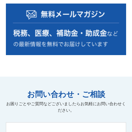
RPA
確定拠出年金
確定申告
源泉徴収
事業計画の策定
事業復活支援金
資金繰り表
動画
金融機関の紹介
相続税額
個人
自計化支援
経営戦略
セカンドライフ
業務改善
医業経営支援
相続税・贈与税
年末調整
税制改正
経営管理
小規模宅地
消費税
組織運営
中小企業診断士
遺言書作成
組織活性化
経理人材育成
株式公開・IPO
効率化
弥生自動化
新規開業
弥生会計
M&A
病医院開業支援
医療法人設立
お問い合わせ・ご相談
社会保険労務士
人材育成
社会保険業務
記帳代行
お困りごとやご質問などございましたらお気軽にお問い合わせく
公正証書遺言
経理アウトソーシング
実地調査
ださい。
書面添付
ファイナンシャルプランニング
保険の見直し