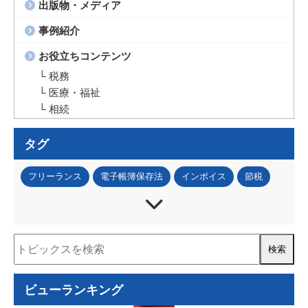
出版物・メディア
事例紹介
お役立ちコンテンツ
└ 税務
└ 医療・福祉
└ 相続
タグ
フリーランス
電子帳簿保存法
インボイス
節税
法人税
所得税
資産税
事業承継
IT・DX
資金調達
補助金・助成金
税務調査
人事・労務
事業再構築補助金
ものづくり補助金
認定経営革新等支援機関
経営計画書
住民税
ビューランキング
資金計画
コロナ関連
小規模事業者持続化補助金