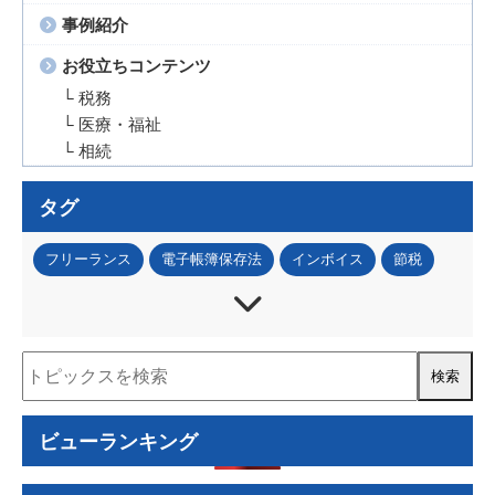
事例紹介
お役立ちコンテンツ
└ 税務
└ 医療・福祉
└ 相続
タグ
フリーランス
電子帳簿保存法
インボイス
節税
法人税
所得税
資産税
事業承継
IT・DX
資金調達
補助金・助成金
税務調査
人事・労務
事業再構築補助金
ものづくり補助金
認定経営革新等支援機関
経営計画書
住民税
ビューランキング
資金計画
コロナ関連
小規模事業者持続化補助金
RPA
確定拠出年金
確定申告
源泉徴収