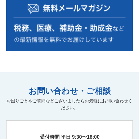
事業計画の策定
事業復活支援金
資金繰り表
動画
金融機関の紹介
相続税額
個人
自計化支援
経営戦略
セカンドライフ
業務改善
医業経営支援
相続税・贈与税
年末調整
税制改正
経営管理
小規模宅地
消費税
組織運営
中小企業診断士
遺言書作成
組織活性化
経理人材育成
株式公開・IPO
効率化
弥生自動化
新規開業
弥生会計
M&A
病医院開業支援
医療法人設立
お問い合わせ・ご相談
社会保険労務士
人材育成
社会保険業務
記帳代行
お困りごとやご質問などございましたらお気軽にお問い合わせく
公正証書遺言
経理アウトソーシング
実地調査
ださい。
書面添付
ファイナンシャルプランニング
保険の見直し
受付時間 平日 9:30〜18:00