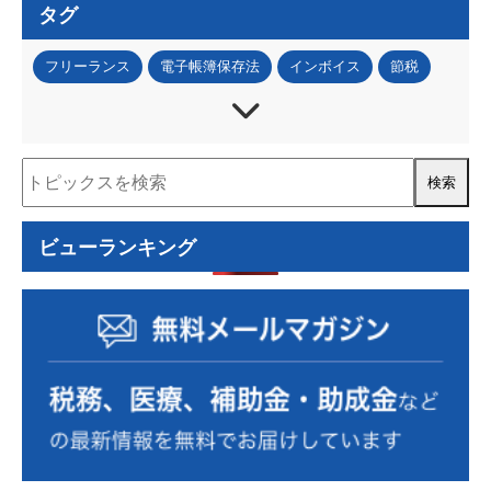
タグ
フリーランス
電子帳簿保存法
インボイス
節税
法人税
所得税
資産税
事業承継
IT・DX
資金調達
補助金・助成金
税務調査
人事・労務
事業再構築補助金
ものづくり補助金
認定経営革新等支援機関
経営計画書
住民税
ビューランキング
資金計画
コロナ関連
小規模事業者持続化補助金
RPA
確定拠出年金
確定申告
源泉徴収
事業計画の策定
事業復活支援金
資金繰り表
動画
金融機関の紹介
相続税額
個人
自計化支援
経営戦略
セカンドライフ
業務改善
医業経営支援
相続税・贈与税
年末調整
税制改正
経営管理
小規模宅地
消費税
組織運営
中小企業診断士