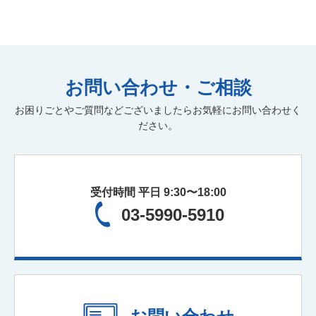
遺言書作成
組織活性化
経理人材育成
株式公開・IPO
効率化
弥生自動化
新規開業
弥生会計
M&A
病医院開業支援
医療法人設立
お問い合わせ・ご相談
社会保険労務士
人材育成
社会保険業務
記帳代行
お困りごとやご質問などございましたらお気軽にお問い合わせく
公正証書遺言
経理アウトソーシング
実地調査
ださい。
書面添付
ファイナンシャルプランニング
保険の見直し
受付時間 平日 9:30〜18:00
03-5990-5910