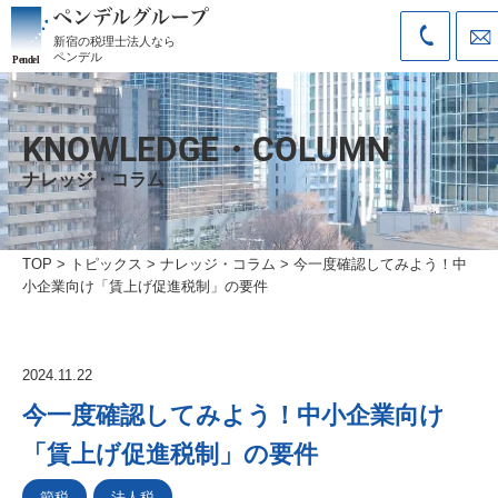
新宿の税理士法人なら
ペンデル
KNOWLEDGE・COLUMN
ナレッジ・コラム
TOP
>
トピックス
>
ナレッジ・コラム
>
今一度確認してみよう！中
小企業向け「賃上げ促進税制」の要件
2024.11.22
今一度確認してみよう！中小企業向け
「賃上げ促進税制」の要件
節税
法人税