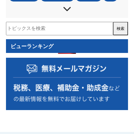
法人税
所得税
資産税
事業承継
IT・DX
資金調達
補助金・助成金
税務調査
人事・労務
事業再構築補助金
ものづくり補助金
認定経営革新等支援機関
経営計画書
住民税
ビューランキング
資金計画
コロナ関連
小規模事業者持続化補助金
RPA
確定拠出年金
確定申告
源泉徴収
事業計画の策定
事業復活支援金
資金繰り表
動画
金融機関の紹介
相続税額
個人
自計化支援
経営戦略
セカンドライフ
業務改善
医業経営支援
相続税・贈与税
年末調整
税制改正
経営管理
小規模宅地
消費税
組織運営
中小企業診断士
遺言書作成
組織活性化
経理人材育成
株式公開・IPO
効率化
弥生自動化
新規開業