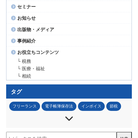
セミナー
お知らせ
出版物・メディア
事例紹介
お役立ちコンテンツ
└ 税務
└ 医療・福祉
└ 相続
タグ
フリーランス
電子帳簿保存法
インボイス
節税
法人税
所得税
資産税
事業承継
IT・DX
資金調達
補助金・助成金
税務調査
人事・労務