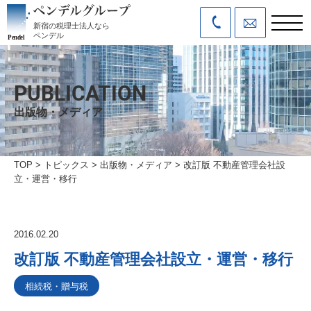
新宿の税理士法人なら
ペンデル
PUBLICATION
出版物・メディア
TOP
>
トピックス
>
出版物・メディア
>
改訂版 不動産管理会社設
立・運営・移行
2016.02.20
改訂版 不動産管理会社設立・運営・移行
相続税・贈与税