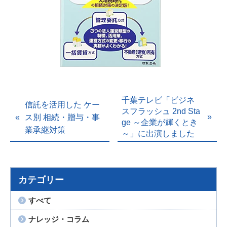
千葉テレビ「ビジネ
信託を活用した ケー
スフラッシュ 2nd Sta
ス別 相続・贈与・事
ge ～企業が輝くとき
業承継対策
～」に出演しました
カテゴリー
すべて
ナレッジ・コラム