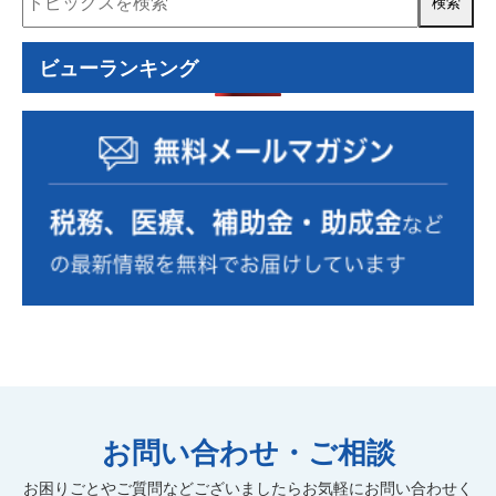
事業再構築補助金
ものづくり補助金
認定経営革新等支援機関
経営計画書
住民税
ビューランキング
資金計画
コロナ関連
小規模事業者持続化補助金
RPA
確定拠出年金
確定申告
源泉徴収
事業計画の策定
事業復活支援金
資金繰り表
動画
金融機関の紹介
相続税額
個人
自計化支援
経営戦略
セカンドライフ
業務改善
医業経営支援
相続税・贈与税
年末調整
税制改正
経営管理
小規模宅地
消費税
組織運営
中小企業診断士
遺言書作成
組織活性化
経理人材育成
株式公開・IPO
効率化
弥生自動化
新規開業
弥生会計
M&A
病医院開業支援
医療法人設立
お問い合わせ・ご相談
社会保険労務士
人材育成
社会保険業務
記帳代行
お困りごとやご質問などございましたらお気軽にお問い合わせく