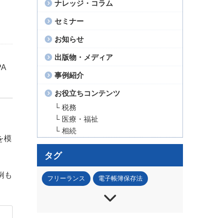
ナレッジ・コラム
セミナー
お知らせ
出版物・メディア
A
事例紹介
お役立ちコンテンツ
└ 税務
└ 医療・福祉
└ 相続
を模
タグ
例も
フリーランス
電子帳簿保存法
インボイス
節税
法人税
所得税
資産税
事業承継
IT・DX