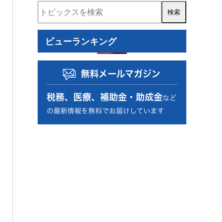
資金調達
補助金・助成金
税務調査
人事・労務
事業再構築補助金
ビューランキング
ものづくり補助金
認定経営革新等支援機関
経営計画書
住民税
資金計画
コロナ関連
小規模事業者持続化補助金
RPA
確定拠出年金
確定申告
源泉徴収
事業計画の策定
事業復活支援金
資金繰り表
動画
金融機関の紹介
相続税額
個人
自計化支援
経営戦略
セカンドライフ
業務改善
医業経営支援
相続税・贈与税
年末調整
税制改正
経営管理