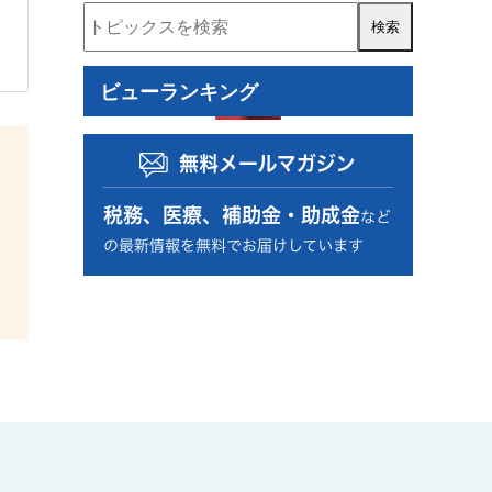
資金調達
補助金・助成金
税務調査
人事・労務
事業再構築補助金
ビューランキング
ものづくり補助金
認定経営革新等支援機関
経営計画書
住民税
資金計画
コロナ関連
小規模事業者持続化補助金
RPA
確定拠出年金
確定申告
源泉徴収
事業計画の策定
事業復活支援金
資金繰り表
動画
金融機関の紹介
相続税額
個人
自計化支援
経営戦略
セカンドライフ
業務改善
医業経営支援
相続税・贈与税
年末調整
税制改正
経営管理