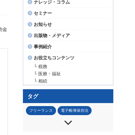
ナレッジ・コラム
セミナー
お知らせ
助金
出版物・メディア
事例紹介
お役立ちコンテンツ
└ 税務
└ 医療・福祉
└ 相続
タグ
フリーランス
電子帳簿保存法
インボイス
節税
法人税
所得税
資産税
事業承継
IT・DX