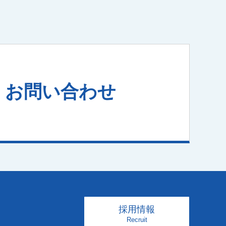
小規模宅地
消費税
組織運営
。
中小企業診断士
遺言書作成
組織活性化
経理人材育成
株式公開・IPO
効率化
弥生自動化
お問い合わせ
新規開業
弥生会計
M&A
病医院開業支援
医療法人設立
社会保険労務士
人材育成
社会保険業務
記帳代行
公正証書遺言
経理アウトソーシング
実地調査
書面添付
ファイナンシャルプランニング
採用情報
保険の見直し
Recruit