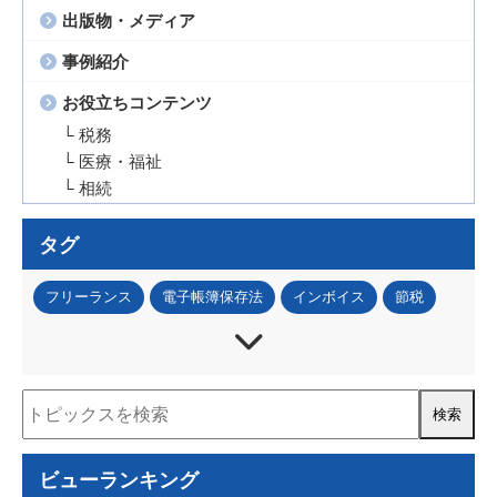
出版物・メディア
事例紹介
お役立ちコンテンツ
└ 税務
└ 医療・福祉
└ 相続
タグ
フリーランス
電子帳簿保存法
インボイス
節税
法人税
所得税
資産税
事業承継
IT・DX
資金調達
補助金・助成金
税務調査
人事・労務
事業再構築補助金
ものづくり補助金
認定経営革新等支援機関
経営計画書
住民税
ビューランキング
資金計画
コロナ関連
小規模事業者持続化補助金