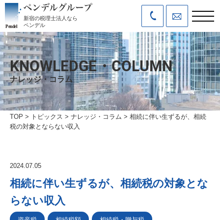
新宿の税理士法人なら
ペンデル
KNOWLEDGE・COLUMN
ナレッジ・コラム
TOP
>
トピックス
>
ナレッジ・コラム
>
相続に伴い生ずるが、相続
税の対象とならない収入
2024.07.05
相続に伴い生ずるが、相続税の対象とな
らない収入
資産税
相続税額
相続税・贈与税