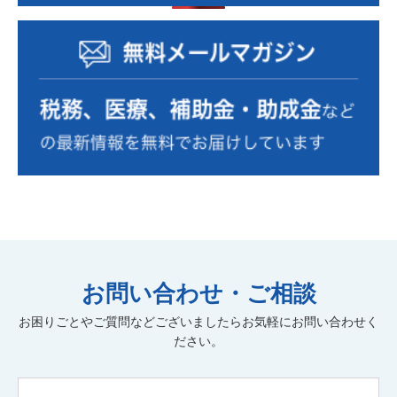
RPA
確定拠出年金
確定申告
源泉徴収
事業計画の策定
事業復活支援金
資金繰り表
動画
金融機関の紹介
相続税額
個人
自計化支援
経営戦略
セカンドライフ
業務改善
医業経営支援
相続税・贈与税
年末調整
税制改正
経営管理
小規模宅地
消費税
組織運営
中小企業診断士
遺言書作成
組織活性化
経理人材育成
株式公開・IPO
効率化
弥生自動化
新規開業
弥生会計
M&A
病医院開業支援
医療法人設立
お問い合わせ・ご相談
社会保険労務士
人材育成
社会保険業務
記帳代行
お困りごとやご質問などございましたらお気軽にお問い合わせく
公正証書遺言
経理アウトソーシング
実地調査
ださい。
書面添付
ファイナンシャルプランニング