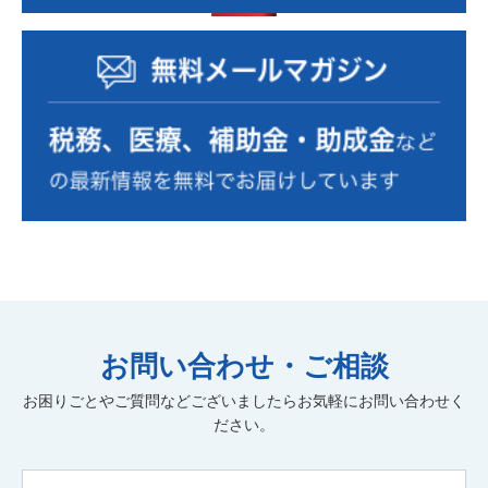
RPA
確定拠出年金
確定申告
源泉徴収
事業計画の策定
事業復活支援金
資金繰り表
動画
金融機関の紹介
相続税額
個人
自計化支援
経営戦略
セカンドライフ
業務改善
医業経営支援
相続税・贈与税
年末調整
税制改正
経営管理
小規模宅地
消費税
組織運営
中小企業診断士
遺言書作成
組織活性化
経理人材育成
株式公開・IPO
効率化
弥生自動化
新規開業
弥生会計
M&A
病医院開業支援
医療法人設立
お問い合わせ・ご相談
社会保険労務士
人材育成
社会保険業務
記帳代行
お困りごとやご質問などございましたらお気軽にお問い合わせく
公正証書遺言
経理アウトソーシング
実地調査
ださい。
書面添付
ファイナンシャルプランニング