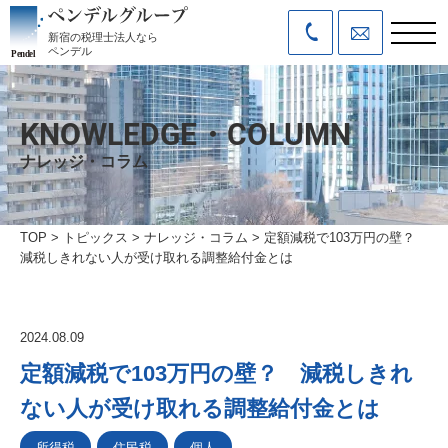
新宿の税理士法人なら
ペンデル
KNOWLEDGE・COLUMN
ナレッジ・コラム
TOP
>
トピックス
>
ナレッジ・コラム
>
定額減税で103万円の壁？
減税しきれない人が受け取れる調整給付金とは
2024.08.09
定額減税で103万円の壁？ 減税しきれ
ない人が受け取れる調整給付金とは
所得税
住民税
個人