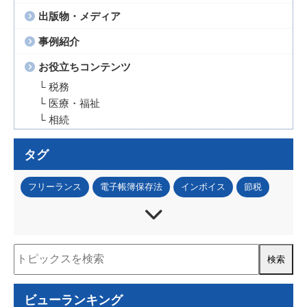
出版物・メディア
事例紹介
お役立ちコンテンツ
└ 税務
└ 医療・福祉
└ 相続
タグ
フリーランス
電子帳簿保存法
インボイス
節税
法人税
所得税
資産税
事業承継
IT・DX
資金調達
補助金・助成金
税務調査
人事・労務
事業再構築補助金
ものづくり補助金
認定経営革新等支援機関
経営計画書
住民税
ビューランキング
資金計画
コロナ関連
小規模事業者持続化補助金