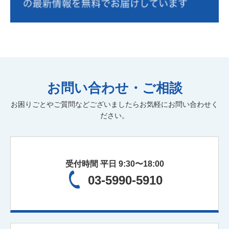
相続税・贈与税
年末調整
税制改正
経営管理
小規模宅地
消費税
組織運営
中小企業診断士
遺言書作成
組織活性化
経理人材育成
株式公開・IPO
効率化
弥生自動化
新規開業
弥生会計
M&A
病医院開業支援
医療法人設立
お問い合わせ・ご相談
社会保険労務士
人材育成
社会保険業務
記帳代行
お困りごとやご質問などございましたらお気軽にお問い合わせく
公正証書遺言
経理アウトソーシング
実地調査
ださい。
書面添付
ファイナンシャルプランニング
保険の見直し
受付時間 平日 9:30〜18:00
03-5990-5910