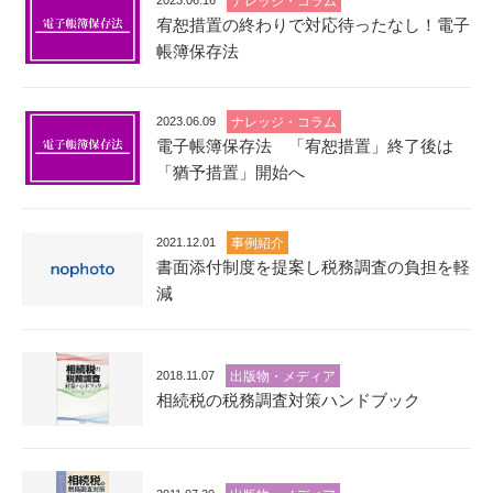
2023.06.16
ナレッジ・コラム
宥恕措置の終わりで対応待ったなし！電子
帳簿保存法
2023.06.09
ナレッジ・コラム
電子帳簿保存法 「宥恕措置」終了後は
「猶予措置」開始へ
2021.12.01
事例紹介
書面添付制度を提案し税務調査の負担を軽
減
2018.11.07
出版物・メディア
相続税の税務調査対策ハンドブック