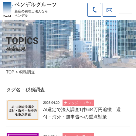
新宿の税理士法人なら
ペンデル
TOPICS
検索結果
TOP
>
税務調査
タグ名：税務調査
2026.04.20
ナレッジ・コラム
AI選定で法人調査1件634万円追徴 還
付・海外・無申告への重点対策