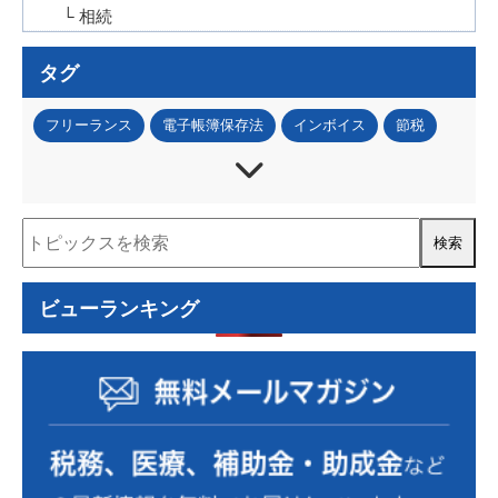
└ 相続
タグ
フリーランス
電子帳簿保存法
インボイス
節税
法人税
所得税
資産税
事業承継
IT・DX
資金調達
補助金・助成金
税務調査
人事・労務
事業再構築補助金
ものづくり補助金
認定経営革新等支援機関
経営計画書
住民税
ビューランキング
資金計画
コロナ関連
小規模事業者持続化補助金
RPA
確定拠出年金
確定申告
源泉徴収
事業計画の策定
事業復活支援金
資金繰り表
動画
金融機関の紹介
相続税額
個人
自計化支援
経営戦略
セカンドライフ
業務改善
医業経営支援