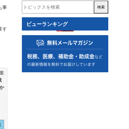
資金調達
補助金・助成金
税務調査
も事
人事・労務
事業再構築補助金
ビューランキング
ものづくり補助金
算す
認定経営革新等支援機関
経営計画書
住民税
資金計画
コロナ関連
小規模事業者持続化補助金
RPA
確定拠出年金
確定申告
源泉徴収
業
事業計画の策定
事業復活支援金
業
か
資金繰り表
動画
金融機関の紹介
相続税額
個人
自計化支援
経営戦略
セカンドライフ
業務改善
医業経営支援
相続税・贈与税
率
年末調整
税制改正
経営管理