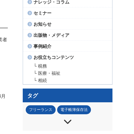
ナレッジ・コラム
セミナー
お知らせ
出版物・メディア
業者
事例紹介
お役立ちコンテンツ
└ 税務
└ 医療・福祉
└ 相続
タグ
3月
フリーランス
電子帳簿保存法
インボイス
節税
法人税
所得税
資産税
事業承継
IT・DX