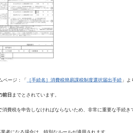
ムページ：「
［手続名］消費税簡易課税制度選択届出手続
」よ
の前日
までとされています。
で消費税を申告しなければならないため、非常に重要な手続き
事業者になる場合は、特別なルールが適用されます。